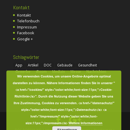
Kontakt
Kontakt
Telefonbuch
Impressum
Facebook
Google +
Schlagwörter
App
Artikel
DOC
Gebäude
Gesundheit
Gewerbe
iRoom
Medizin
Messe
Nachrichten
Wir verwenden Cookies, um unsere Online-Angebote optimal
darstellen zu können. Nähere Informationen finden Sie in unserer "
<a href="/cookies/" style="color:white;font-size:11px;">Cookie-
Richtlinie</a>". Durch die Nutzung dieser Website geben Sie uns
Ihre Zustimmung, Cookies zu verwenden. <a href="/datenschutz/"
style="color:white;font-size:11px;">Datenschutz</a> <a
href="/impressum/" style="color:white;font-
size:11px;">Impressum</a>
Weitere Informationen
Akzeptieren
DOC DORTMUND |
Impressum
|
Datenschutz
|
Disclaimer
|