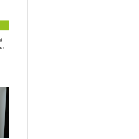
d
rus