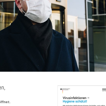
en,
ffnet.